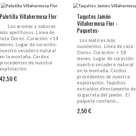
Paletilla Villahermosa Flor
Taquitos Jamón
Villahermosa Flor -
Los aromas y sabores
Paquetes-
más apetitosos. Línea de
raza Duroc. Curación: +14
Los matices más
meses. Lugar de curación:
suculentos. Línea de raza
nuestro secadero natural
Duroc. Curación: + 18
en la montaña. Cerdos
meses. Lugar de curación:
procedentes de nuestra
nuestro secadero natural
explotación.
en la montaña. Cerdos
procedentes de nuestra
Precio
42,50 €
explotación. Taquitos
extraídos directamente de
AÑADIR AL CARRITO
la garreta del jamón. El
paquete contiene...
Precio
2,50 €
AÑADIR AL CARRITO