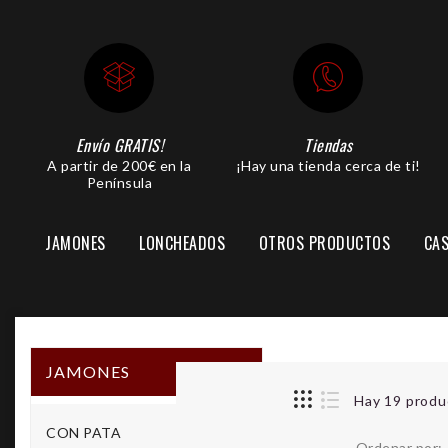
Envío GRATIS!
Tiendas
A partir de 200€ en la
¡Hay una tienda cerca de ti!
Península
JAMONES
LONCHEADOS
OTROS PRODUCTOS
CAS
PIEZA JAMÓN LONCHEADA
JAMONES
Hay 19 produ
CON PATA
Ordenar por: