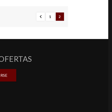

1
2
 OFERTAS