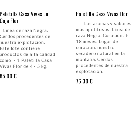
Paletilla Casa Vivas En
Paletilla Casa Vivas Flor
Caja Flor
Los aromas y sabores
más apetitosos. Línea de
Línea de raza Negra.
raza Negra. Curación: +
Cerdos procedentes de
18 meses. Lugar de
nuestra explotación.
curación: nuestro
Este lote contiene
secadero natural en la
productos de alta calidad
montaña. Cerdos
como: - 1 Paletilla Casa
procedentes de nuestra
Vivas Flor de 4 - 5 kg.
explotación.
Precio
85,00 €
Precio
76,30 €
AÑADIR AL CARRITO
AÑADIR AL CARRITO