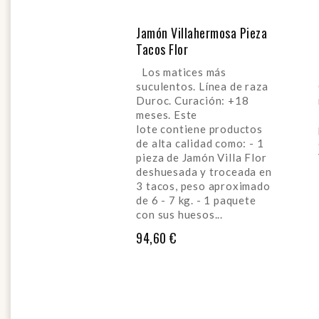
Jamón Villahermosa Pieza
Tacos Flor
Los matices más
suculentos. Línea de raza
Duroc. Curación: +18
meses. Este
lote contiene productos
de alta calidad como: - 1
pieza de Jamón Villa Flor
deshuesada y troceada en
3 tacos, peso aproximado
de 6 - 7 kg. - 1 paquete
con sus huesos...
Precio
94,60 €
AÑADIR AL CARRITO