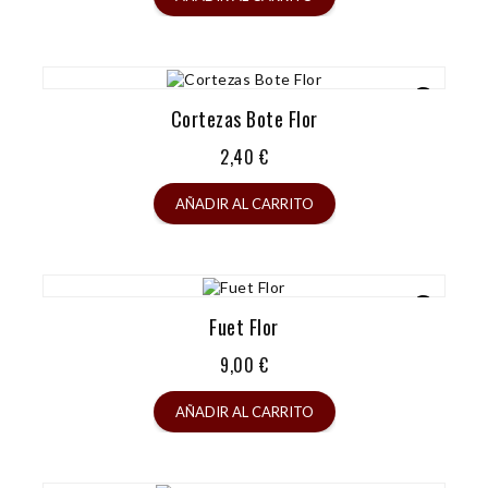
Cortezas Bote Flor
Precio
2,40 €
AÑADIR AL CARRITO
Fuet Flor
Precio
9,00 €
AÑADIR AL CARRITO