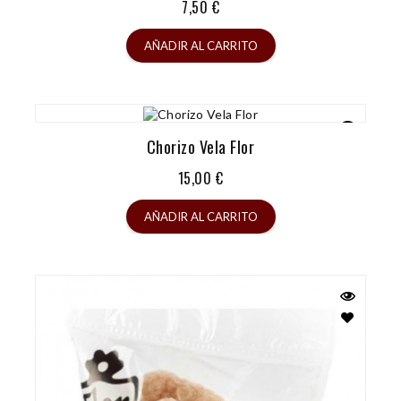
Precio
7,50 €
AÑADIR AL CARRITO
Chorizo Vela Flor
Precio
15,00 €
AÑADIR AL CARRITO