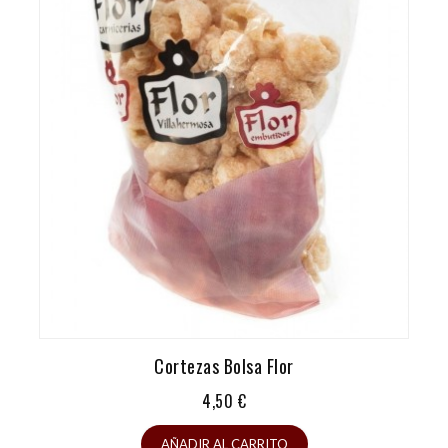
Cortezas Bolsa Flor
Precio
4,50 €
AÑADIR AL CARRITO