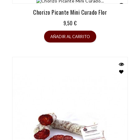
Chorizo Picante Mini Curado Flor
Precio
9,50 €
AÑADIR AL CARRITO