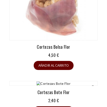
Cortezas Bolsa Flor
Precio
4,50 €
AÑADIR AL CARRITO
Cortezas Bote Flor
Precio
2,40 €