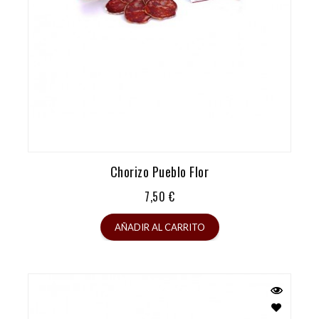
Chorizo Pueblo Flor
Precio
7,50 €
AÑADIR AL CARRITO