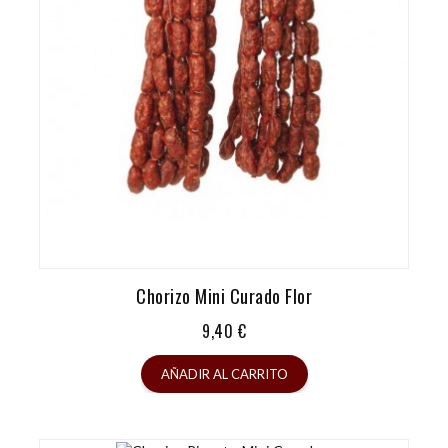
Chorizo Mini Curado Flor
Precio
9,40 €
AÑADIR AL CARRITO