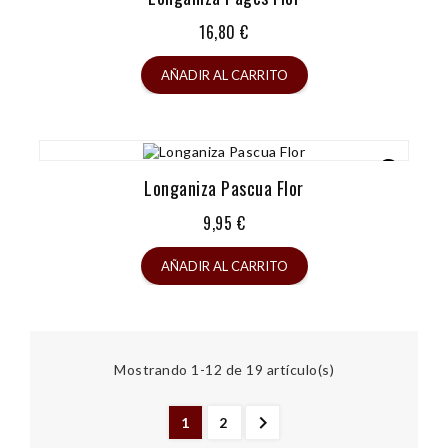
Precio
16,80 €
AÑADIR AL CARRITO
Longaniza Pascua Flor
Precio
9,95 €
AÑADIR AL CARRITO
Mostrando 1-12 de 19 artículo(s)

1
2