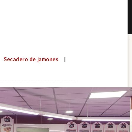
|
Secadero de jamones
|