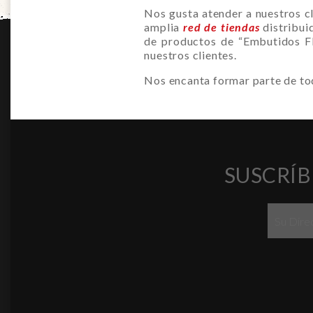
Nos gusta atender a nuestros cl
amplia
red de tiendas
distribui
de productos de “Embutidos Fl
nuestros clientes.
Nos encanta formar parte de tod
SUSCRÍB