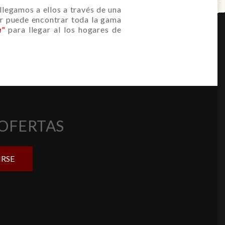
llegamos a ellos a través de una
or puede encontrar toda la gama
a
"
para llegar al los hogares de
 OFERTAS