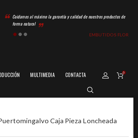
Cuidamos al máximo la garantía y calidad de nuestros productos de
forma natural
EMBUTIDOS FLOR
0
ODUCCIÓN
MULTIMEDIA
CONTACTA
CENTRO DE ELABORACIÓN
SECADERO DE EMBUTIDOS
Puertomingalvo Caja Pieza Loncheada