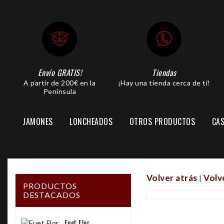
Envío GRATIS!
Tiendas
A partir de 200€ en la
¡Hay una tienda cerca de ti!
Península
JAMONES
LONCHEADOS
OTROS PRODUCTOS
CAS
PIEZA JAMÓN LONCHEADA
Volver atrás
Volve
|
PRODUCTOS
DESTACADOS
Fuet Flor