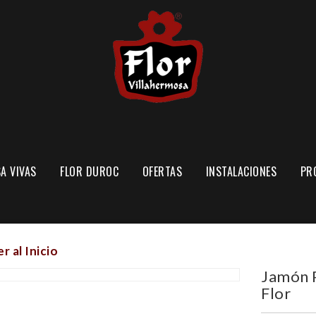
A VIVAS
FLOR DUROC
OFERTAS
INSTALACIONES
PR
EXPLOTACIÓN PORCINA
SECADERO DE JAMONES
r al Inicio
Jamón 
Flor