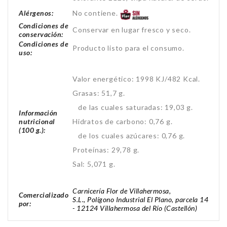
Alérgenos:
No contiene.
Condiciones de
Conservar en lugar fresco y seco.
conservación:
Condiciones de
Producto listo para el consumo.
uso:
Valor energético: 1998 KJ/482 Kcal.
Grasas: 51,7 g.
de las cuales saturadas: 19,03 g.
Información
nutricional
Hidratos de carbono: 0,76 g.
(100 g.):
de los cuales azúcares: 0,76 g.
Proteínas: 29,78 g.
Sal: 5,071 g.
Carnicería Flor de Villahermosa,
Comercializado
S.L., Polígono Industrial El Plano, parcela 14
por:
- 12124 Villahermosa del Río (Castellón)