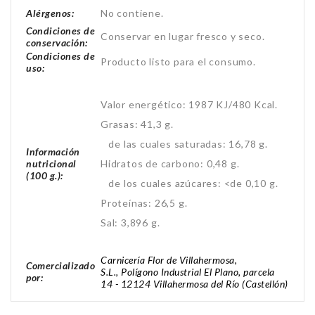
Alérgenos:
No contiene.
Condiciones de
Conservar en lugar fresco y seco.
conservación:
Condiciones de
Producto listo para el consumo.
uso:
Valor energético: 1987 KJ/480 Kcal.
Grasas: 41,3 g.
de las cuales saturadas: 16,78 g.
Información
nutricional
Hidratos de carbono: 0,48 g.
(100 g.):
de los cuales azúcares: <de 0,10 g.
Proteínas: 26,5 g.
Sal: 3,896 g.
Carnicería Flor de Villahermosa,
Comercializado
S.L., Polígono Industrial El Plano, parcela
por:
14 - 12124 Villahermosa del Río (Castellón)