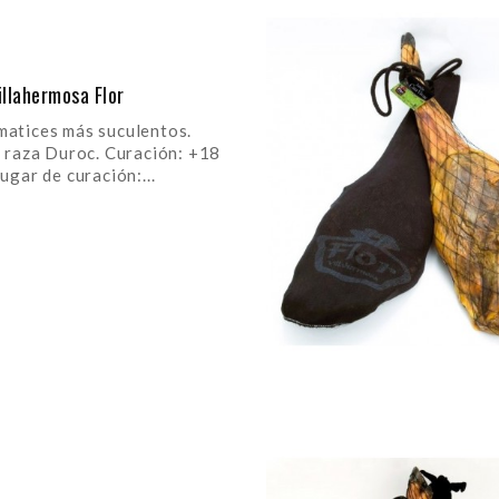
llahermosa Flor
ices más suculentos.
 raza Duroc. Curación: +18
ugar de curación:...
R AL CARRITO