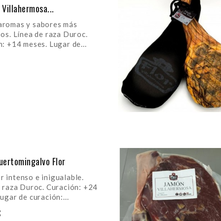
a Villahermosa...
omas y sabores más
os. Línea de raza Duroc.
: +14 meses. Lugar de...
R AL CARRITO
uertomingalvo Flor
ntenso e inigualable.
 raza Duroc. Curación: +24
ugar de curación:...
€