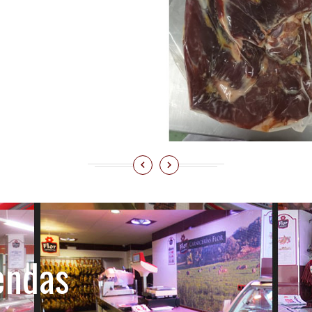
R AL CARRITO
endas