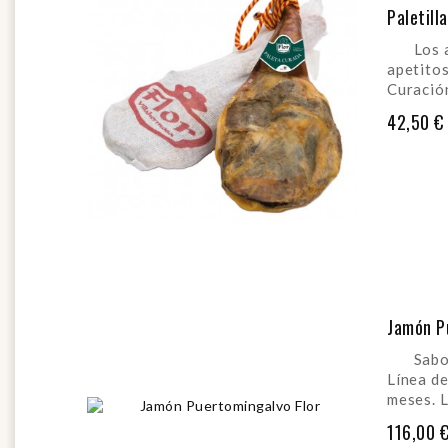
Paletill
Los ar
apetitos
Curación
42,50 €
AÑADI
Jamón P
Sabor i
Línea de
meses. L
116,00 