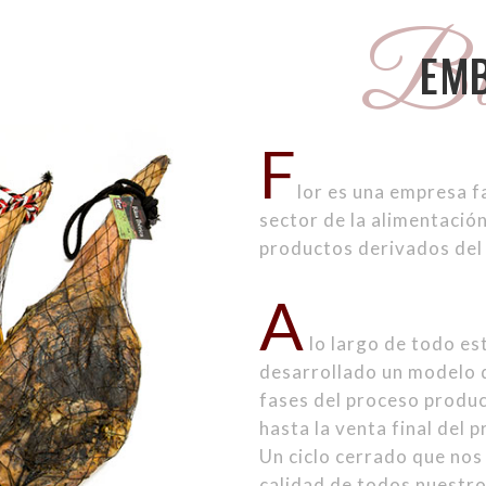
Bie
EMB
F
lor es una empresa f
sector de la alimentación
productos derivados del
A
lo largo de todo es
desarrollado un modelo d
fases del proceso produc
hasta la venta final del 
Un ciclo cerrado que nos
calidad de todos nuestr