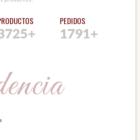
PRODUCTOS
PEDIDOS
3725
+
1791
+
encia
s