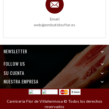
Email
web@embutidosflor.es
NEWSLETTER

FOLLOW US

SU CUENTA

NUESTRA EMPRESA

Carnicería Flor de Villahermosa © Todos los derechos
reservados